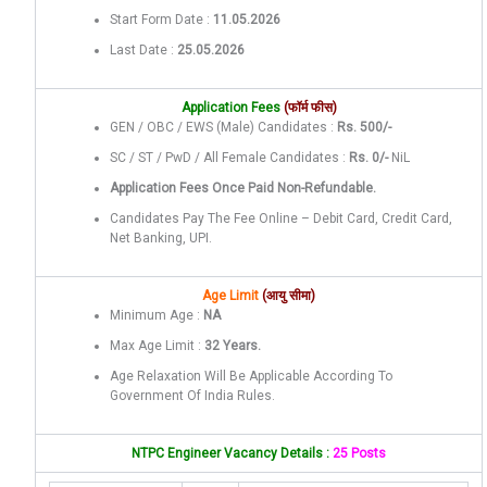
Start Form Date :
11.05.2026
Last Date :
25.05.2026
Application Fees
(फॉर्म फीस)
GEN / OBC / EWS (Male) Candidates :
Rs. 500/-
SC / ST / PwD / All Female Candidates :
Rs. 0/-
NiL
Application Fees Once Paid Non-Refundable.
Candidates Pay The Fee Online – Debit Card, Credit Card,
Net Banking, UPI.
Age Limit
(आयु सीमा)
Minimum Age :
NA
Max Age Limit :
32 Years.
Age Relaxation Will Be Applicable According To
Government Of India Rules.
NTPC Engineer Vacancy Details :
25 Posts