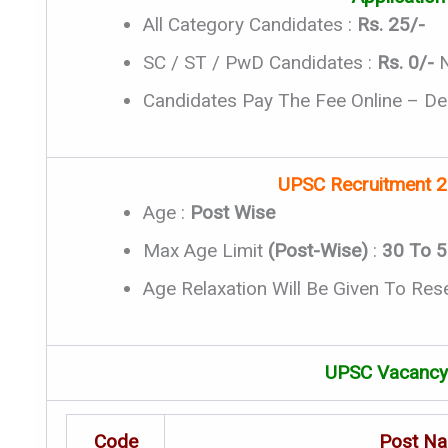
All Category Candidates :
Rs. 25/-
SC / ST / PwD Candidates :
Rs. 0/-
N
Candidates Pay The Fee Online – Debi
UPSC Recruitment 2
Age :
Post Wise
Max Age Limit
(Post-Wise)
:
30 To 5
Age Relaxation Will Be Given To Re
UPSC Vacancy 
Code
Post N