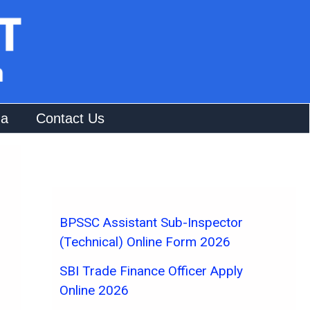
na
Contact Us
BPSSC Assistant Sub-Inspector
(Technical) Online Form 2026
SBI Trade Finance Officer Apply
Online 2026