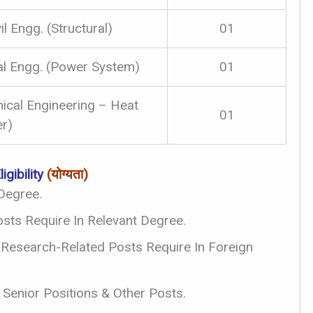
l Engg. (Structural)
01
cal Engg. (Power System)
01
ical Engineering – Heat
01
r)
igibility
(योग्यता)
Degree.
sts Require In Relevant Degree.
 Research-Related Posts Require In Foreign
Senior Positions & Other Posts.