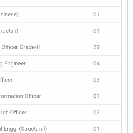
Chinese)
01
Tibetan)
01
 Officer Grade-II
29
g Engineer
04
ficer
03
formation Officer
01
rch Officer
02
l Engg. (Structural)
01