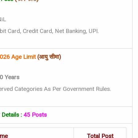
iL
t Card, Credit Card, Net Banking, UPI.
026 Age Limit
(आयु सीमा)
0 Years
served Categories As Per Government Rules.
Details :
45 Posts
ame
Total Post