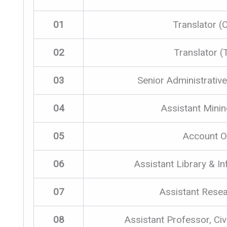
01
Translator (
02
Translator (
03
Senior Administrative
04
Assistant Minin
05
Account Of
06
Assistant Library & In
07
Assistant Resea
08
Assistant Professor, Civi