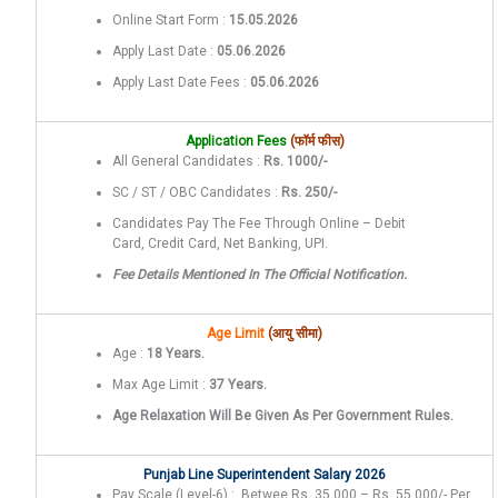
Online Start Form :
15.05.2026
Apply Last Date :
05.06.2026
Apply Last Date Fees :
05.06.2026
Application Fees
(फॉर्म फीस)
All General Candidates :
Rs. 1000/-
SC / ST / OBC Candidates :
Rs. 250/-
Candidates Pay The Fee Through Online – Debit
Card, Credit Card, Net Banking, UPI.
Fee Details Mentioned In The Official Notification.
Age Limit
(आयु सीमा)
Age :
18 Years.
Max Age Limit :
37 Years.
Age Relaxation Will Be Given As Per Government Rules.
Punjab Line Superintendent Salary 2026
Pay Scale (Level-6) : Betwee Rs. 35,000 – Rs. 55,000/- Per