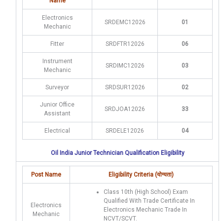
Name
Electronics
SRDEMC12026
01
Mechanic
Fitter
SRDFTR12026
06
Instrument
SRDIMC12026
03
Mechanic
Surveyor
SRDSUR12026
02
Junior Office
SRDJOA12026
33
Assistant
Electrical
SRDELE12026
04
Oil India Junior Technician Qualification Eligibility
Post Name
Eligibility Criteria (योग्यता)
Class 10th (High School) Exam
Qualified With Trade Certificate In
Electronics
Electronics Mechanic Trade In
Mechanic
NCVT/SCVT.