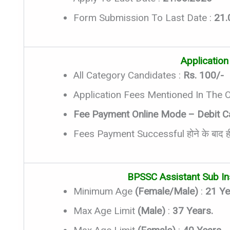
Form Submission To Last Date :
21.
Application
All Category Candidates :
Rs. 100/-
Application Fees Mentioned In The Off
Fee Payment Online Mode – Debit Card
Fees Payment Successful होने के बाद 
BPSSC Assistant Sub In
Minimum Age
(Female/Male)
:
21 Ye
Max Age Limit
(Male)
:
37 Years.