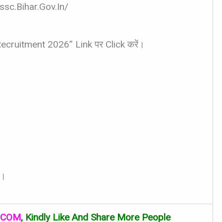
pssc.bihar.gov.in/
ecruitment 2026” Link पर Click करें।
ं।
.COM
, Kindly Like And Share More People