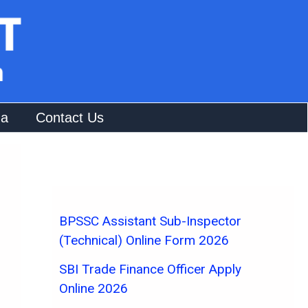
na
Contact Us
BPSSC Assistant Sub-Inspector
(Technical) Online Form 2026
SBI Trade Finance Officer Apply
Online 2026