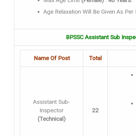
Max Age Limit
(Female)
:
40 Years.
Age Relaxation Will Be Given As Per
BPSSC Assistant Sub Inspec
Name Of Post
Total
Assistant Sub-
Inspector
22
(Technical)